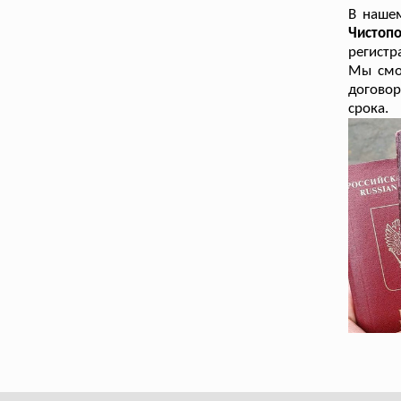
В наше
Чистоп
регистр
Мы смо
договор
срока.