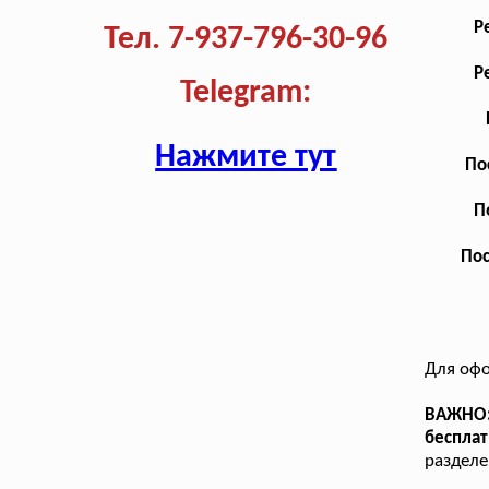
Р
Тел. 7-937-796-30-96
Р
Telegram:
Нажмите тут
По
П
Пос
Для офо
ВАЖНО: 
беспла
раздел