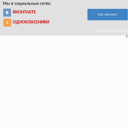
Мы в социальных сетях:
ВКОНТАКТЕ
Как заказать
ОДНОКЛАССНИКИ
Временная регистраци
С