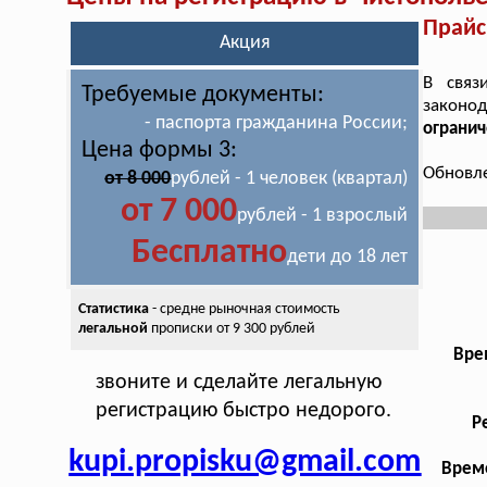
Прайс
Акция
В связ
Требуемые документы:
законо
- паспорта гражданина России;
огранич
Цена формы 3:
Обновле
от 8 000
рублей - 1 человек (квартал)
от 7 000
рублей - 1 взрослый
Бесплатно
дети до 18 лет
Статистика
- средне рыночная стоимость
легальной
прописки от 9 300 рублей
Вре
звоните и сделайте легальную
регистрацию быстро недорого.
Р
kupi.propisku@gmail.com
Време